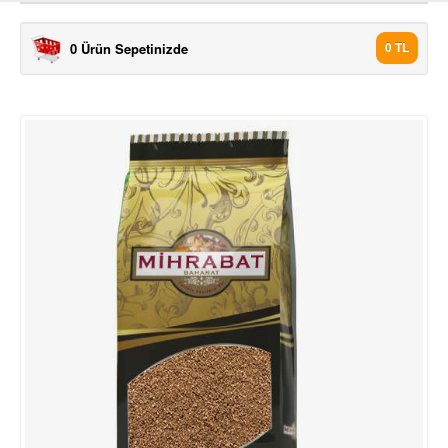
0 Ürün Sepetinizde
0 TL
ÜRÜNLER
7 TÜRLÜ BAHARAT 1000 GR
7 TÜRLÜ BAHARAT 500 GR
AKBİBER TOZ 1000 GR
AKBİBER TOZ 500 GR
ANASON 1000 GR
ANASON 500 GR
ASPİR ÇİÇEĞİ 500 GR
BEYAZ TANE BİBER (AK BİBE.
BEYAZ TANE BİBER (AK BİBE.
BİBERİYE 1000 GR
BİBERİYE 500 GR
ÇÖREK OTO 1000 GR