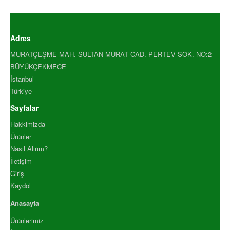
TARCIN TOZ 500 GR
TARCIN TOZ ENDÜSTRİYEL 10.
TARCIN TOZ ENDÜSTRİYEL 50.
Adres
TAVUK HARCI 1000GR
MURATÇEŞME MAH. SULTAN MURAT CAD. PERTEV SOK. NO:2
TAVUK HARCI 500 GR
BÜYÜKÇEKMECE
VANİLYA ŞEKERİ 1000 GR
İstanbul
YENİBAHAR ÖĞÜTÜLMÜŞ .
Türkiye
YENİBAHAR ÖĞÜTÜLMÜŞ .
Sayfalar
YENİBAHAR TANE 1000 GR
YENİBAHAR TANE 500 GR
Hakkimizda
Ürünler
YEŞİL FESLEĞEN 1000 GR
Nasıl Alırım?
YEŞİL FESLEĞEN 500 GR
İletişim
YEŞİL TANE KARABİBER 100.
Giriş
YEŞİL TANE KARABİBER 500.
Kaydol
ZENCEFİL ÖĞÜTÜLMÜŞ 1.
Anasayfa
ZENCEFİL ÖĞÜTÜLMÜŞ 5.
ZENCEFİL TANE 1000 GR
Ürünlerimiz
ZENCEFİL TANE 500 GR