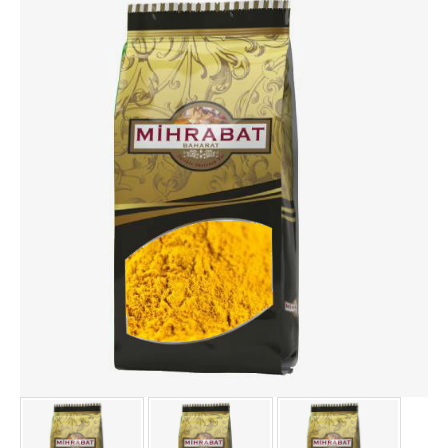
HİNDİSTAN CEVİZİ YAĞLI.
IHLAMUR 200 GR
İSOT BİBER (ACI) 1000 GR
İSOT BİBER (ACI) 500 GR
KABARTMA TOZU 1000 GR
KAKULE ÖĞÜTÜLMÜŞ 1000.
KAKULE ÖĞÜTÜLMÜŞ 500 .
KAKULE TANE 1000 GR
KAKULE TANE 500 GR
KARANFİL 1000 GR
KARANFİL 500 GR
KARBONAT 1000 GR
KEKİK TEK KULLANIMLIK 1000.
KETEN TOHUMU 1000 GR
KETEN TOHUMU 500 GR
KİŞNİŞ TANE 1000 GR
KİŞNİŞ TANE 500 GR
KÖFTE BAHARATI 1000 GR