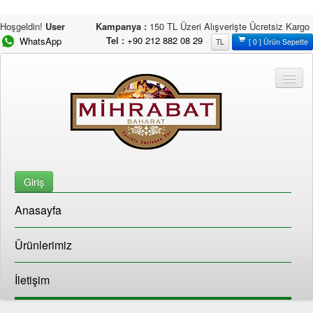
Hoşgeldin!
User
Kampanya :
150 TL Üzeri Alışverişte Ücretsiz Kargo
Tel :
+90 212 882 08 29
WhatsApp
TL
[ 0 ] Ürün Sepette
Giriş
Anasayfa
Ürünlerimiz
İletişim