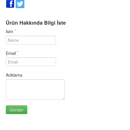
SARMISAK GRANÜR 1000 GR
SARMISAK GRANÜR 500 GR
SARMISAK ÖĞÜTÜLMÜŞ 10.
Ürün Hakkında Bilgi İste
SARMISAK ÖĞÜTÜLMÜŞ 50.
*
İsim
SEBZELİ ÇEŞNİ 1000 GR
SEBZELİ ÇEŞNİ 500 GR
SOĞAN GRANÜR 1000 GR
*
Email
SOĞAN GRANÜR 500 GR
SUMAK 1000 GR
SUMAK 500 GR
Aciklama
SUSAM (BEYAZ) 1000 GR
SUSAM (BEYAZ) 500 GR
SUSAM (SİMİTLİK) 1000 GR
SUSAM (SİMİTLİK) 500 GR
TARCIN (KABUK) 1000 GR
TARCIN (KABUK) 500 GR
TARCIN TOZ 1000 GR